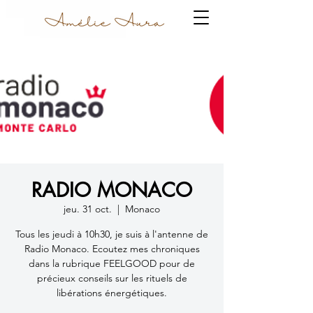
RADIO MONACO
jeu. 31 oct.
  |  
Monaco
Tous les jeudi à 10h30, je suis à l'antenne de
Radio Monaco. Ecoutez mes chroniques
dans la rubrique FEELGOOD pour de
précieux conseils sur les rituels de
libérations énergétiques.