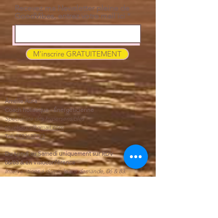
Recevez ma Newsletter pleine de
GoodVibes, entrez votre mail ici
M'inscrire GRATUITEMENT
Âmélie Aura
Coach holistique - Énergéticienne
Spécialiste des hypersensibles
rituelsaura@gmail.com
Tel:
0783637773
Du Lundi au Samedi uniquement sur RDV
06/83 & en visioconférence
Interventions à domicile sur demande, 06 & 83.
Pratiques non conventionnelles